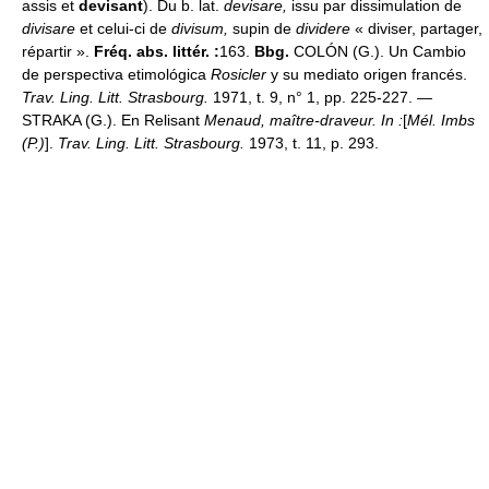
assis et
devisant
). Du b. lat.
devisare,
issu par dissimulation de
divisare
et celui-ci de
divisum,
supin de
dividere
« diviser, partager,
répartir ».
Fréq. abs. littér. :
163.
Bbg.
COLÓN (G.). Un Cambio
de perspectiva etimológica
Rosicler
y su mediato origen francés.
Trav. Ling. Litt. Strasbourg.
1971, t. 9, n° 1, pp. 225-227. —
STRAKA (G.). En Relisant
Menaud, maître-draveur. In :
[
Mél. Imbs
(P.)
].
Trav. Ling. Litt. Strasbourg.
1973, t. 11, p. 293.