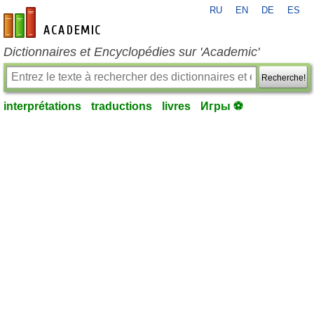
RU
EN
DE
ES
fr-academic.com
Dictionnaires et Encyclopédies sur 'Academic'
Recherche!
interprétations
traductions
livres
Игры ⚽