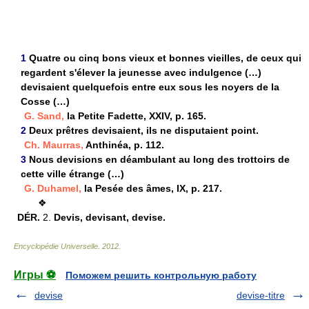
1
Quatre ou cinq bons vieux et bonnes vieilles, de ceux qui
regardent s'élever la jeunesse avec indulgence (…)
devisaient quelquefois entre eux sous les noyers de la
Cosse (…)
G. Sand,
la Petite Fadette, XXIV, p. 165.
2
Deux prêtres devisaient, ils ne disputaient point.
Ch. Maurras,
Anthinéa, p. 112.
3
Nous devisions en déambulant au long des trottoirs de
cette ville étrange (…)
G. Duhamel,
la Pesée des âmes, IX, p. 217.
❖
DÉR.
2.
Devis, devisant, devise.
Encyclopédie Universelle
.
2012
.
Игры ⚽
Поможем решить контрольную работу
devise
devise-titre