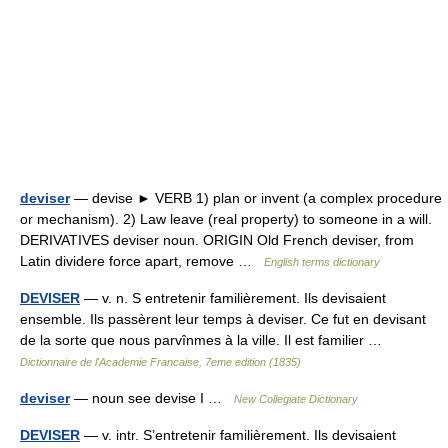
deviser
— devise ► VERB 1) plan or invent (a complex procedure
or mechanism). 2) Law leave (real property) to someone in a will.
DERIVATIVES deviser noun. ORIGIN Old French deviser, from
Latin dividere force apart, remove …
English terms dictionary
DEVISER
— v. n. S entretenir familièrement. Ils devisaient
ensemble. Ils passèrent leur temps à deviser. Ce fut en devisant
de la sorte que nous parvînmes à la ville. Il est familier …
Dictionnaire de l'Academie Francaise, 7eme edition (1835)
deviser
— noun see devise I …
New Collegiate Dictionary
DEVISER
— v. intr. S’entretenir familièrement. Ils devisaient