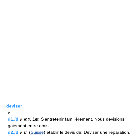
deviser
v.
d1./d
v.
intr.
Litt.
S'entretenir familièrement. Nous devisions
gaiement entre amis.
d2./d
v.
tr.
(
Suisse
) établir le devis de. Deviser une réparation.