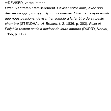
⇒DEVISER, verbe intrans.
Littér.
S'entretenir familièrement.
Deviser entre amis, avec qqn
deviser de qqc., sur qqc.
Synon.
converser.
Charmants après-midi
que nous passions, devisant ensemble à la fenêtre de sa petite
chambre
(STENDHAL,
H. Brulard,
t. 2, 1836, p. 303).
Polia et
Poliphile restent seuls à deviser de leurs amours
(DURRY,
Nerval,
1956, p. 112).