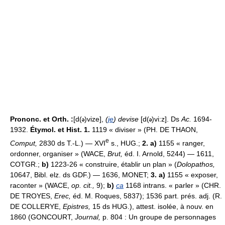
Prononc. et Orth. :
[d(
)vize],
(
je
) devise
[d(
)vi:z]. Ds
Ac.
1694-
1932.
Étymol. et Hist. 1.
1119 « diviser » (PH. DE THAON,
e
Comput,
2830 ds T.-L.) — XVI
s., HUG.;
2. a)
1155 « ranger,
ordonner, organiser » (WACE,
Brut,
éd. I. Arnold, 5244) — 1611,
COTGR.;
b)
1223-26 « construire, établir un plan » (
Dolopathos,
10647, Bibl. elz. ds GDF.) — 1636, MONET;
3. a)
1155 « exposer,
raconter » (WACE,
op. cit.,
9);
b)
ca
1168 intrans. « parler » (CHR.
DE TROYES,
Erec,
éd. M. Roques, 5837); 1536 part. prés. adj. (R.
DE COLLERYE,
Epistres,
15 ds HUG.), attest. isolée, à nouv. en
1860 (GONCOURT,
Journal,
p. 804 : Un groupe de personnages