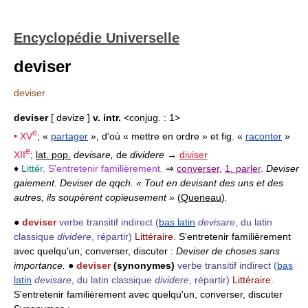
Encyclopédie Universelle
deviser
deviser
deviser
[ dəvize ]
v. intr.
<conjug. : 1>
e
•
XV
; «
partager
», d'où « mettre en ordre » et fig. «
raconter
»
e
XII
;
lat. pop.
devisare,
de
dividere
→
diviser
♦
Littér.
S'entretenir familièrement.
⇒
converser
,
1. parler
.
Deviser
gaiement. Deviser de qqch. « Tout en devisant des uns et des
autres, ils soupèrent copieusement »
(
Queneau
)
.
●
deviser
verbe transitif indirect
(
bas latin
devisare
, du latin
classique
dividere
, répartir)
Littéraire.
S'entretenir familièrement
avec quelqu'un, converser, discuter :
Deviser de choses sans
importance.
●
deviser
(synonymes)
verbe transitif indirect
(
bas
latin
devisare
, du latin classique
dividere
, répartir)
Littéraire.
S'entretenir familièrement avec quelqu'un, converser, discuter