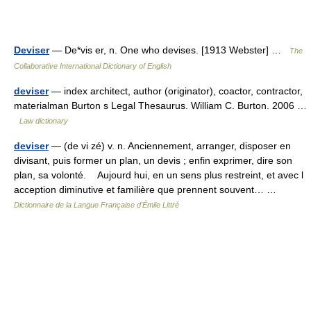
Deviser
— De*vis er, n. One who devises. [1913 Webster] …
The
Collaborative International Dictionary of English
deviser
— index architect, author (originator), coactor, contractor,
materialman Burton s Legal Thesaurus. William C. Burton. 2006 …
Law dictionary
deviser
— (de vi zé) v. n. Anciennement, arranger, disposer en
divisant, puis former un plan, un devis ; enfin exprimer, dire son
plan, sa volonté. Aujourd hui, en un sens plus restreint, et avec l
acception diminutive et familière que prennent souvent… …
Dictionnaire de la Langue Française d'Émile Littré