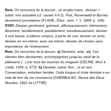
Rem.
On rencontre ds la docum., un emploi trans.,
deviser
+
subst. non actualisé (
cf. causer
II A 2).
Puis, Rosenwald et Burrieu
devisèrent porcelaines
(FLAUB.,
Éduc. sent.,
t. 1, 1869, p. 106).
SYNT.
Deviser gentiment, gaîment, affectueusement, intimement,
librement, familièrement, paisiblement, tumultueusement; deviser
à voix basse, à bâtons rompus, à perte de vue; deviser en amis;
deviser en soi-même, avec soi-même; deviser de choses sans
importance, de l'événement.
Rem.
On rencontre ds la docum.
a)
Devisant, ante,
adj.
Ces
clientes bien devisantes, accompagnées jusqu'au seuil de la
pâtisserie (...) par tous les sourires du magasin
(CÉLINE,
Mort à
crédit,
1936, p. 473).
b)
Devisée,
subst. fém., vx et rare.
Conversation, entretien familier.
Cette longue et triste devisée a eu
cela de bon de me convaincre
(CHERBULIEZ,
Revue des Deux
Mondes,
1862 ds LITTRÉ).